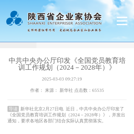
导
航
切
换
中共中央办公厅印发《全国党员教育培
训工作规划（2024－2028年）》
2025-03-03 09:27:19
作者： 来源： 新华社 点击数：
65535
导读
新华社北京2月27日电 近日，中共中央办公厅印发了
《全国党员教育培训工作规划（2024－2028年）》，并发出
通知，要求各地区各部门结合实际认真贯彻落实。