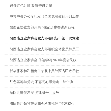
追寻红色足迹 凝聚奋进力量
中共中央办公厅印发《全国党员教育培训工作
陕西企协党支部开展 “铭记历史奋进新征程
陕西省企业家协会党支部组织新年第一次党建
陕西省企业家协会党支部组织全体党员和员工
陕西省企业家协会 传达学习2021年度省民政
我会张家赫和相鲁生荣获中共陕西省民政厅社
红色基地学党史 不忘初心跟党走 --陕企协
结队共建促发展 党建融合共提升
省民政厅领导莅临我会检查指导 “不忘初心