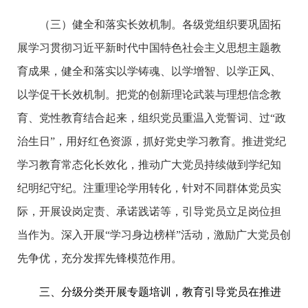
（三）健全和落实长效机制。各级党组织要巩固拓
展学习贯彻习近平新时代中国特色社会主义思想主题教
育成果，健全和落实以学铸魂、以学增智、以学正风、
以学促干长效机制。把党的创新理论武装与理想信念教
育、党性教育结合起来，组织党员重温入党誓词、过“政
治生日”，用好红色资源，抓好党史学习教育。推进党纪
学习教育常态化长效化，推动广大党员持续做到学纪知
纪明纪守纪。注重理论学用转化，针对不同群体党员实
际，开展设岗定责、承诺践诺等，引导党员立足岗位担
当作为。深入开展“学习身边榜样”活动，激励广大党员创
先争优，充分发挥先锋模范作用。
三、分级分类开展专题培训，教育引导党员在推进