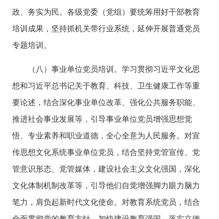
政、务实为民。各级党委（党组）要统筹用好干部教育
培训成果，坚持抓机关带行业系统，延伸开展普通党员
专题培训。
（八）事业单位党员培训。学习贯彻习近平文化思
想和习近平总书记关于教育、科技、卫生健康工作等重
要论述，结合深化事业单位改革、强化公共服务职能、
推进社会事业发展等，引导事业单位党员增强思想觉
悟、专业素养和职业道德，全心全意为人民服务。对宣
传思想文化系统事业单位党员，结合坚持党管宣传、党
管意识形态、党管媒体，建设社会主义文化强国，深化
文化体制机制改革等，引导他们自觉增强脚力眼力脑力
笔力，肩负起新时代文化使命。对教育系统党员，结合
全面贯彻党的教育方针、加快建设教育强国、落实立德