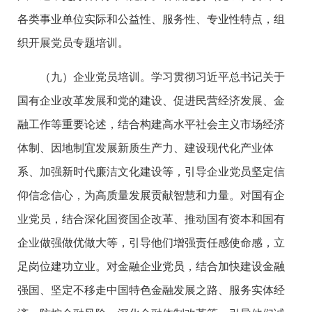
各类事业单位实际和公益性、服务性、专业性特点，组
织开展党员专题培训。
（九）企业党员培训。学习贯彻习近平总书记关于
国有企业改革发展和党的建设、促进民营经济发展、金
融工作等重要论述，结合构建高水平社会主义市场经济
体制、因地制宜发展新质生产力、建设现代化产业体
系、加强新时代廉洁文化建设等，引导企业党员坚定信
仰信念信心，为高质量发展贡献智慧和力量。对国有企
业党员，结合深化国资国企改革、推动国有资本和国有
企业做强做优做大等，引导他们增强责任感使命感，立
足岗位建功立业。对金融企业党员，结合加快建设金融
强国、坚定不移走中国特色金融发展之路、服务实体经