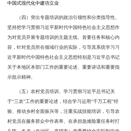
中国式现代化中建功立业
（四）突出专题培训的政治引领性和分类指导性。
坚持把学习贯彻习近平新时代中国特色社会主义思想作
为对党员开展专题培训的主题主线、首要任务和核心内
容，针对党员所在领域行业的实际，引导其系统学习习
近平新时代中国特色社会主义思想特别是习近平总书记
关于本地区本部门工作的重要论述、重要讲话和重要指
示批示精神。
（五）农村党员培训。学习贯彻习近平总书记关
于“三农”工作的重要论述，结合学习运用“千万工程”经
验、推动乡村全面振兴等，注重实战技能培训，引导农
村党员在服务群众中作表率、在承担急难险重任务时打