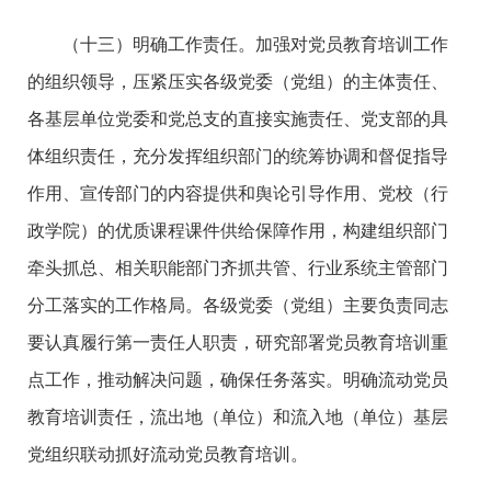
（十三）明确工作责任。加强对党员教育培训工作
的组织领导，压紧压实各级党委（党组）的主体责任、
各基层单位党委和党总支的直接实施责任、党支部的具
体组织责任，充分发挥组织部门的统筹协调和督促指导
作用、宣传部门的内容提供和舆论引导作用、党校（行
政学院）的优质课程课件供给保障作用，构建组织部门
牵头抓总、相关职能部门齐抓共管、行业系统主管部门
分工落实的工作格局。各级党委（党组）主要负责同志
要认真履行第一责任人职责，研究部署党员教育培训重
点工作，推动解决问题，确保任务落实。明确流动党员
教育培训责任，流出地（单位）和流入地（单位）基层
党组织联动抓好流动党员教育培训。