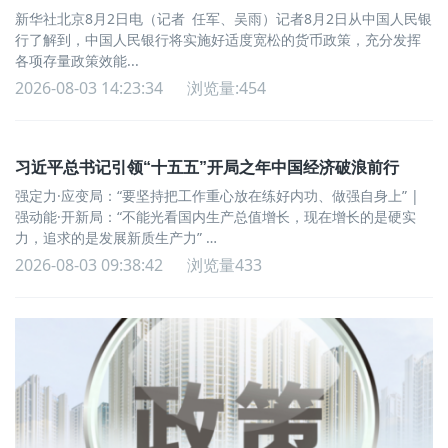
新华社北京8月2日电（记者 任军、吴雨）记者8月2日从中国人民银
行了解到，中国人民银行将实施好适度宽松的货币政策，充分发挥
各项存量政策效能...
2026-08-03 14:23:34
浏览量:454
习近平总书记引领“十五五”开局之年中国经济破浪前行
强定力·应变局：“要坚持把工作重心放在练好内功、做强自身上” |
强动能·开新局：“不能光看国内生产总值增长，现在增长的是硬实
力，追求的是发展新质生产力”
| 强担当·谋实干：“创造经得起实践和历史检验、真正造福人民、得
2026-08-03 09:38:42
浏览量433
到群众公认的...