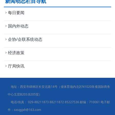
新闻动态栏目导航
每日要闻
国内外动态
企协/企联系统动态
经济政策
厅局快讯
地址：西安市碑林区长安北路14号（省体育场内北区N1020朱雀国际商务
中心五层B203.B205室）
电话/传真：
029-88211873 88211872 85227536
邮编：710061 电子邮
件：sxsqyjxh@163.com