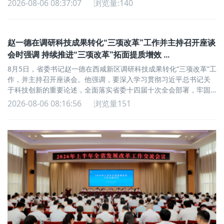
2026-08-06 08:37:07
浏览量:140
赵一德在调研科技成果转化“三项改革”工作并主持召开座谈
会时强调 持续推进“三项改革”拓面提质增效 ...
8月5日，省委书记赵一德在西咸新区调研科技成果转化“三项改革”工
作，并主持召开座谈会。他强调，要深入学习贯彻习近平总书记关
于科技创新的重要论述，全面落实省委十四届十次全会部署，牢固
树立和践行正确政绩观，持续推进“三项改革”拓面提质增...
2026-08-06 08:16:56
浏览量151