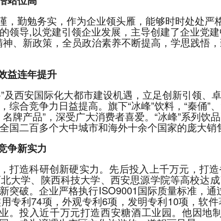
谨，勤勉务实，作为企业领头雁，能够时时处处严
的领导,以党建引领企业发展，主导创建了企业党建中
精神、新政策，全员政治素养不断提高，学思践悟
效益连年提升
路”及西安国际化大都市建设机遇，立足创新引领、
综合竞争力日益提高。旗下“冰峰”饮料，“秦俑”、
、名牌产品”，深受广大消费者喜爱。“冰峰”系列饮
全国二百多个大中城市和海外十余个国家的庞大销
竞争新实力
，打造科研创新硬实力。先后投入上千万元，打造
西北大学、陕西科技大学、西安思源学院等高校达成
突破。企业严格执行ISO9001国际质量标准，通
用专利74项，外观专利6项，发明专利10项，软件
”企业。投入近千万元打造西安糖酒工业园。他因地制