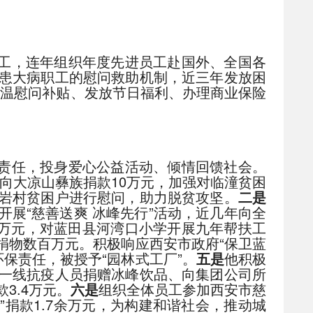
工，连年组织年度先进员工赴国外、全国各
患大病职工的慰问救助机制，近三年发放困
高温慰问补贴、发放节日福利、办理商业保险
责任，投身爱心公益活动、倾情回馈社会。
。向大凉山彝族捐款10万元，加强对临潼贫困
岩村贫困户进行慰问，助力脱贫攻坚。
二是
展“慈善送爽 冰峰先行”活动，近几年向全
多万元，对蓝田县河湾口小学开展九年帮扶工
捐物数百万元。积极响应西安市政府“保卫蓝
环保责任，被授予“园林式工厂”。
五是
他积极
一线抗疫人员捐赠冰峰饮品、向集团公司所
3.4万元。
六是
组织全体员工参加西安市慈
”捐款1.7余万元，为构建和谐社会，推动城