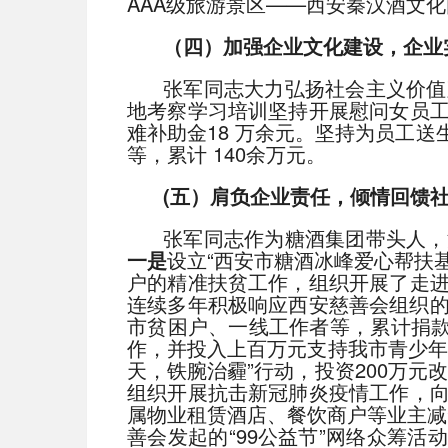
AAA级旅游景区——西安秦汉酒文
（四）加强企业文化建设，企业
张军同志大力弘扬社会主义价值
地考察学习培训坚持开展慰问女员
难补助金18 万余元。坚持为员工
等，累计 140余万元。
(五）肩负企业责任，倾情回馈
张军同志作为糖酒集团带头人，
一是
设立“西安市糖酒冰峰爱心帮扶
户的精准扶贫工作，组织开展了走
连续多年积极响应西安慈善会组织的
市贫困户、一线工作者等，累计捐款
作，并投入上百万元支持我市青少年
天，铁腕治霾”行动，投资200万元
组织开展抗击新冠肺炎疫情工作，
属物业租赁酒店、餐饮商户等业主减免
善会发起的“99公益节”网络众筹活