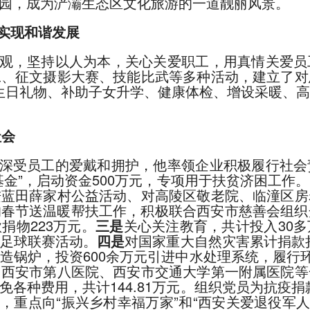
化园，成为浐灞生态区文化旅游的一道靓丽风景。
实现和谐发展
观，坚持以人为本，关心关爱职工，用真情关爱员
工、征文摄影大赛、技能比武等多种活动，建立了对
送生日礼物、补助子女升学、健康体检、增设采暖、
社会
深受员工的爱戴和拥护，他率领企业积极履行社会
基金”，启动资金500万元，专项用于扶贫济困工作
进蓝田薛家村公益活动、对高陵区敬老院、临潼区房
春节送温暖帮扶工作，积极联合西安市慈善会组织开
捐物223万元。
三是
关心关注教育，共计投入30
足球联赛活动。
四是
对国家重大自然灾害累计捐款
改造锅炉，投资600余万元引进中水处理系统，履行
向西安市第八医院、西安市交通大学第一附属医院等
各种费用，共计144.81万元。组织党员为抗疫捐款
动，重点向“振兴乡村幸福万家”和“西安关爱退役军人